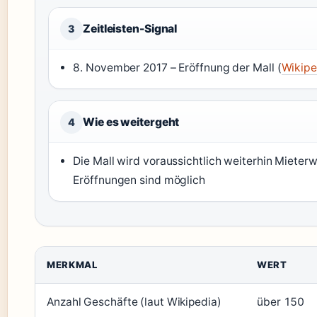
Zeitleisten-Signal
3
8. November 2017 – Eröffnung der Mall (
Wikipe
Wie es weitergeht
4
Die Mall wird voraussichtlich weiterhin Mieter
Eröffnungen sind möglich
Wichtige Kennzahlen der Mall of Switzerland
MERKMAL
WERT
Anzahl Geschäfte (laut Wikipedia)
über 150