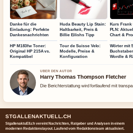
Danke für die
Huda Beauty Lip Stain:
Kurs Frank
Einladung: Perfekte
Haltbarkeit, Preis &
PLN: Aktuel
Dankesnachrichten
Billie Eilishs Tipp
Chart & Pr
HP M183fw Toner:
Tour de Suisse Velo:
Wörter mit 
Original HP 215A vs.
Modelle, Preise &
Buchstaben:
Kompatibel
Konfiguration
Wordle & R
UBER DEN AUTOR
Harry Thomas Thompson Fletcher
Die Berichterstattung wird fortlaufend mit transpa
STGALLENAKTUELL.CH
StgallenaktuEll.ch vereint Nachrichten, Ratgeber und Analysen in einem
modernen Redaktionslayout. Laufend vom Redaktionsteam aktualisiert.