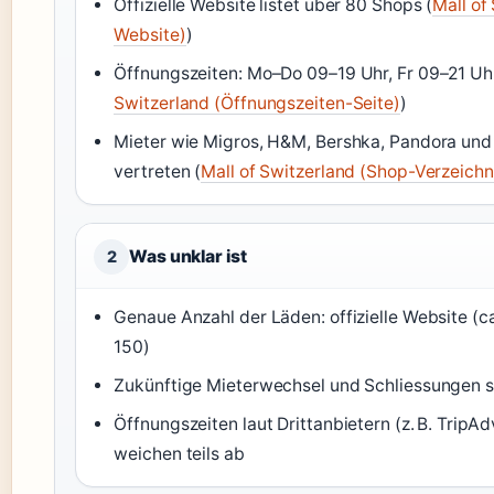
Offizielle Website listet über 80 Shops (
Mall of
Website)
)
Öffnungszeiten: Mo–Do 09–19 Uhr, Fr 09–21 Uhr
Switzerland (Öffnungszeiten-Seite)
)
Mieter wie Migros, H&M, Bershka, Pandora und 
vertreten (
Mall of Switzerland (Shop-Verzeichn
Was unklar ist
2
Genaue Anzahl der Läden: offizielle Website (ca
150)
Zukünftige Mieterwechsel und Schliessungen s
Öffnungszeiten laut Drittanbietern (z. B. TripAd
weichen teils ab