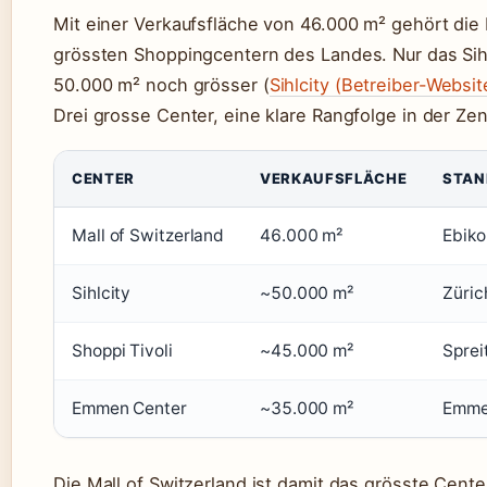
Mit einer Verkaufsfläche von 46.000 m² gehört die 
grössten Shoppingcentern des Landes. Nur das Sihlci
50.000 m² noch grösser (
Sihlcity (Betreiber-Websit
Drei grosse Center, eine klare Rangfolge in der Zen
Vergleich grosser Einkaufszentren in der Schweiz
CENTER
VERKAUFSFLÄCHE
STAN
Mall of Switzerland
46.000 m²
Ebiko
Sihlcity
~50.000 m²
Züric
Shoppi Tivoli
~45.000 m²
Sprei
Emmen Center
~35.000 m²
Emme
Die Mall of Switzerland ist damit das grösste Cente