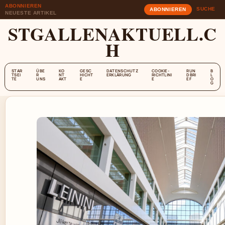
ABONNIEREN
SUCHE
ABONNIEREN
NEUESTE ARTIKEL
STGALLENAKTUELL.C
H
STAR
ÜBE
KO
GESC
DATENSCHUTZ
COOKIE-
RUN
B
TSEI
R
NT
HICHT
ERKLÄRUNG
RICHTLINI
DBRI
L
TE
UNS
AKT
E
E
EF
O
G