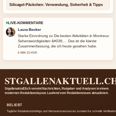
Silicagel-Päckchen: Verwendung, Sicherheit & Tipps
LIVE-KOMMENTARE
Nico Hoffmann
Verfolge Futebol Clube de Arouca: Verein, Stadt und...
genau – schaetze den ausgewogenen Ton hier.
8 MIN ZUVOR
STGALLENAKTUELL.C
StgallenaktuEll.ch vereint Nachrichten, Ratgeber und Analysen in einem
modernen Redaktionslayout. Laufend vom Redaktionsteam aktualisiert.
BELIEBT
Tagliche Redaktionsbriefings und Vertrauensressourcen, kuratiert fur schnelle Verifikation