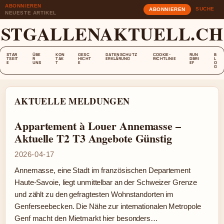
ABONNIEREN
SUCHE
ABONNIEREN
NEUESTE ARTIKEL
STGALLENAKTUELL.CH
STAR
ÜBE
KON
GESC
DATENSCHUTZ
COOKIE-
RUN
B
TSEIT
R
TAK
HICHT
ERKLÄRUNG
RICHTLINIE
DBRI
L
E
UNS
T
E
EF
O
G
AKTUELLE MELDUNGEN
Appartement à Louer Annemasse –
Aktuelle T2 T3 Angebote Günstig
2026-04-17
Annemasse, eine Stadt im französischen Departement
Haute-Savoie, liegt unmittelbar an der Schweizer Grenze
und zählt zu den gefragtesten Wohnstandorten im
Genferseebecken. Die Nähe zur internationalen Metropole
Genf macht den Mietmarkt hier besonders…