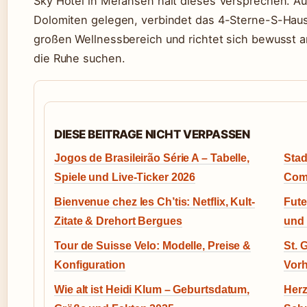
Sky Hotel in Meransen hält dieses Versprechen. Au
Dolomiten gelegen, verbindet das 4-Sterne-S-Haus
großen Wellnessbereich und richtet sich bewusst a
die Ruhe suchen.
DIESE BEITRAGE NICHT VERPASSEN
Jogos de Brasileirão Série A – Tabelle,
Stad
Spiele und Live-Ticker 2026
Comp
Bienvenue chez les Ch’tis: Netflix, Kult-
Fute
Zitate & Drehort Bergues
und 
Tour de Suisse Velo: Modelle, Preise &
St. 
Konfiguration
Vor
Wie alt ist Heidi Klum – Geburtsdatum,
Herz