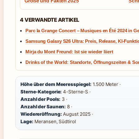
Größe und Fakten 2025
Schr
4 VERWANDTE ARTIKEL
Parc la Grange Concert – Musiques en Été 2024 in G
Samsung Galaxy S26 Ultra: Preis, Release, KI-Funkti
Mirja du Mont Freund: Ist sie wieder liiert
Drinks of the World: Standorte, Öffnungszeiten & So
Höhe über dem Meeresspiegel:
1.500 Meter ·
Sterne-Kategorie:
4-Sterne-S ·
Anzahl der Pools:
3 ·
Anzahl der Saunen:
8 ·
Wiedereröffnung:
August 2025 ·
Lage:
Meransen, Südtirol