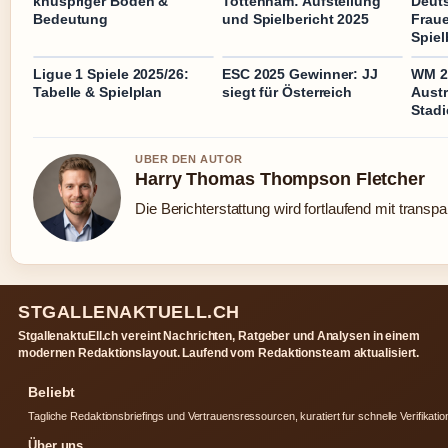
knuspriger Boden &
Tottenham: Aufstellung
Deuts
Bedeutung
und Spielbericht 2025
Frau
Spiel
Ligue 1 Spiele 2025/26:
ESC 2025 Gewinner: JJ
WM 20
Tabelle & Spielplan
siegt für Österreich
Aust
Stadi
UBER DEN AUTOR
Harry Thomas Thompson Fletcher
Die Berichterstattung wird fortlaufend mit transpa
STGALLENAKTUELL.CH
StgallenaktuEll.ch vereint Nachrichten, Ratgeber und Analysen in einem
modernen Redaktionslayout. Laufend vom Redaktionsteam aktualisiert.
Beliebt
Tagliche Redaktionsbriefings und Vertrauensressourcen, kuratiert fur schnelle Verifikatio
Über uns