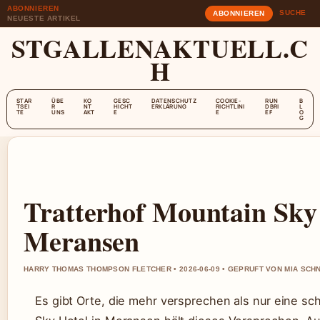
ABONNIEREN
SUCHE
ABONNIEREN
NEUESTE ARTIKEL
STGALLENAKTUELL.C
H
STAR
ÜBE
KO
GESC
DATENSCHUTZ
COOKIE-
RUN
B
TSEI
R
NT
HICHT
ERKLÄRUNG
RICHTLINI
DBRI
L
TE
UNS
AKT
E
E
EF
O
G
Tratterhof Mountain Sky 
Meransen
HARRY THOMAS THOMPSON FLETCHER • 2026-06-09 • GEPRUFT VON MIA SCH
Es gibt Orte, die mehr versprechen als nur eine sc