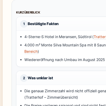
KURZÜBERBLICK
Bestätigte Fakten
1
4-Sterne-S Hotel in Meransen, Südtirol (
Tratter
4.000 m² Monte Silva Mountain Spa mit 8 Saun
Bereich
)
Wiedereröffnung nach Umbau im August 2025 
Was unklar ist
2
Die genaue Zimmerzahl wird nicht offiziell ge
(Tratterhof – Zimmerübersicht)
Die Preise variieren saisonal und sind nicht fest