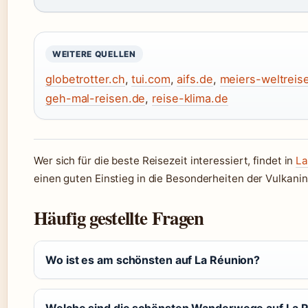
WEITERE QUELLEN
globetrotter.ch
,
tui.com
,
aifs.de
,
meiers-weltreis
geh-mal-reisen.de
,
reise-klima.de
Wer sich für die beste Reisezeit interessiert, findet in
La
einen guten Einstieg in die Besonderheiten der Vulkanin
Häufig gestellte Fragen
Wo ist es am schönsten auf La Réunion?
Welche sind die schönsten Wanderwege auf La 