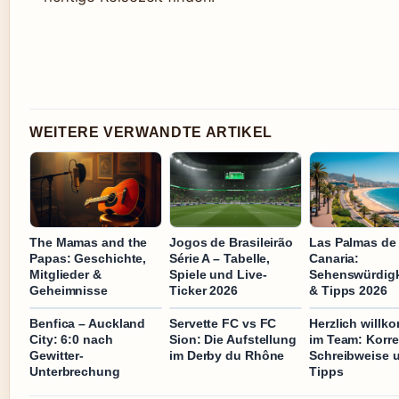
WEITERE VERWANDTE ARTIKEL
The Mamas and the
Jogos de Brasileirão
Las Palmas de
Papas: Geschichte,
Série A – Tabelle,
Canaria:
Mitglieder &
Spiele und Live-
Sehenswürdigk
Geheimnisse
Ticker 2026
& Tipps 2026
Benfica – Auckland
Servette FC vs FC
Herzlich will
City: 6:0 nach
Sion: Die Aufstellung
im Team: Korre
Gewitter-
im Derby du Rhône
Schreibweise 
Unterbrechung
Tipps