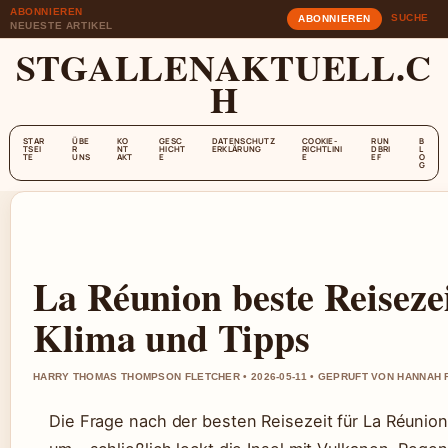
ABONNIEREN
SUCHE
ABONNIEREN
NEUESTE ARTIKEL
STGALLENAKTUELL.C
H
STAR
ÜBE
KO
GESC
DATENSCHUTZ
COOKIE-
RUN
B
TSEI
R
NT
HICHT
ERKLÄRUNG
RICHTLINI
DBRI
L
TE
UNS
AKT
E
E
EF
O
G
La Réunion beste Reisezei
Klima und Tipps
HARRY THOMAS THOMPSON FLETCHER • 2026-05-11 • GEPRUFT VON HANNAH 
Die Frage nach der besten Reisezeit für La Réunion