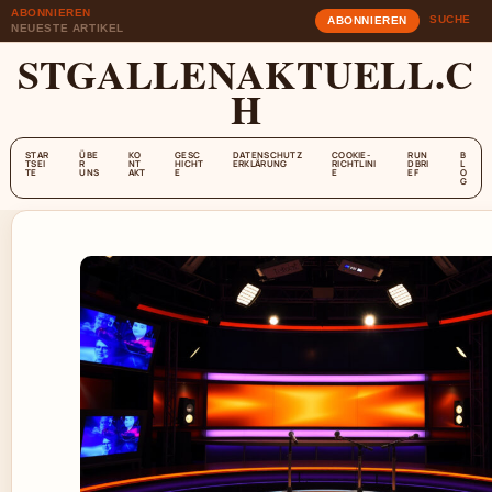
ABONNIEREN
SUCHE
ABONNIEREN
NEUESTE ARTIKEL
STGALLENAKTUELL.C
H
STAR
ÜBE
KO
GESC
DATENSCHUTZ
COOKIE-
RUN
B
TSEI
R
NT
HICHT
ERKLÄRUNG
RICHTLINI
DBRI
L
TE
UNS
AKT
E
E
EF
O
G