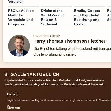
Vergleich
PSG vs Atlético
Drinks of the
Bradley Cooper
Fu
Madrid –
World Zürich:
und Gigi Hadid:
Ar
Vorbericht und
Filialen &
Beziehung und
St
Prognose
Sortiment
Fakten
UBER DEN AUTOR
Harry Thomas Thompson Fletcher
Die Berichterstattung wird fortlaufend mit transpa
Quellenprüfung aktualisiert.
STGALLENAKTUELL.CH
StgallenaktuEll.ch vereint Nachrichten, Ratgeber und Analysen in einem
modernen Redaktionslayout. Laufend vom Redaktionsteam aktualisiert.
Beliebt
Tagliche Redaktionsbriefings und Vertrauensressourcen, kuratiert fur schnelle Verifikatio
Über uns