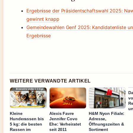
Ergebnisse der Präsidentschaftswahl 2025: Na
gewinnt knapp
Gemeindewahlen Genf 2025: Kandidatenliste u
Ergebnisse
WEITERE VERWANDTE ARTIKEL
Da
vo
Re
un
Kleine
Alexis Favre
H&M Nyon Filiale:
Hunderassen bis
Jennifer Covo
Adresse,
5 kg: die besten
Ehe: Verheiratet
Öffnungszeiten &
Rassen im
seit 2011
Sortiment