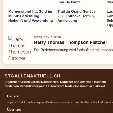
und Herkunft
Bil
Morgenstund hat Gold im
Trail du Grand Genève
Las
Mund: Bedeutung,
2026: Strecke, Termin,
Can
Herkunft und Verwendung
Anmeldung
Seh
Tip
UBER DEN AUTOR
Harry Thomas Thompson Fletcher
Die Berichterstattung wird fortlaufend mit transpa
STGALLENAKTUELL.CH
StgallenaktuEll.ch vereint Nachrichten, Ratgeber und Analysen in einem
modernen Redaktionslayout. Laufend vom Redaktionsteam aktualisiert.
Beliebt
Tagliche Redaktionsbriefings und Vertrauensressourcen, kuratiert fur schnelle Verifikatio
Über uns