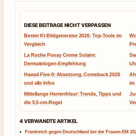
DIESE BEITRAGE NICHT VERPASSEN
Bester KI-Bildgenerator 2026: Top-Tools im
Wo
Vergleich
Pr
La Roche Posay Creme Solaire:
Sw
Dermatologen-Empfehlung
Uh
Hawaii Five-0: Absetzung, Comeback 2026
Ah
und alle Infos
im
Mittellange Herrenfrisur: Trends, Tipps und
Ju
die 5,5-cm-Regel
Ve
4 VERWANDTE ARTIKEL
Frankreich gegen Deutschland bei der Frauen-EM 202