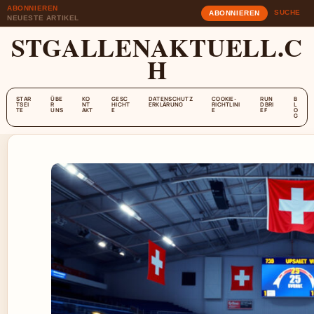
ABONNIEREN
SUCHE
ABONNIEREN
NEUESTE ARTIKEL
STGALLENAKTUELL.C
H
STAR
ÜBE
KO
GESC
DATENSCHUTZ
COOKIE-
RUN
B
TSEI
R
NT
HICHT
ERKLÄRUNG
RICHTLINI
DBRI
L
TE
UNS
AKT
E
E
EF
O
G