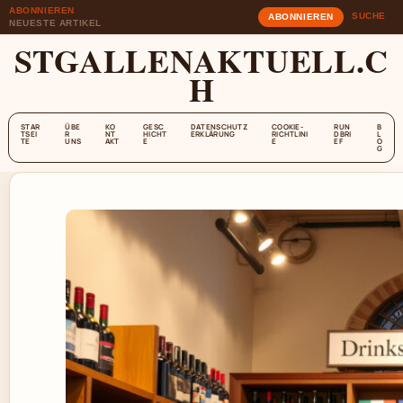
ABONNIEREN
SUCHE
ABONNIEREN
NEUESTE ARTIKEL
STGALLENAKTUELL.C
H
STAR
ÜBE
KO
GESC
DATENSCHUTZ
COOKIE-
RUN
B
TSEI
R
NT
HICHT
ERKLÄRUNG
RICHTLINI
DBRI
L
TE
UNS
AKT
E
E
EF
O
G