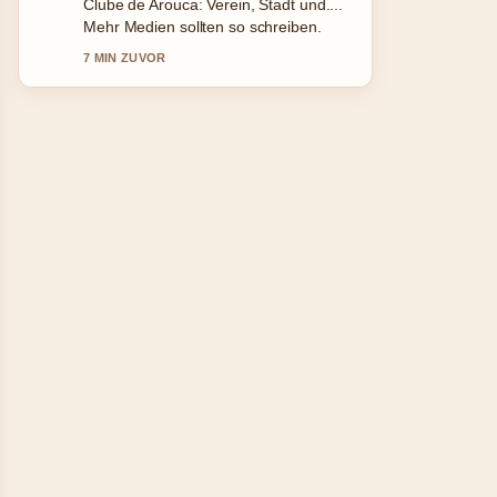
Lohfink früher: GNTM, Schönheits-OPs
und heute. Das ist die klarste
Zusammenfassung, die ich heute
gesehen habe.
9 MIN ZUVOR