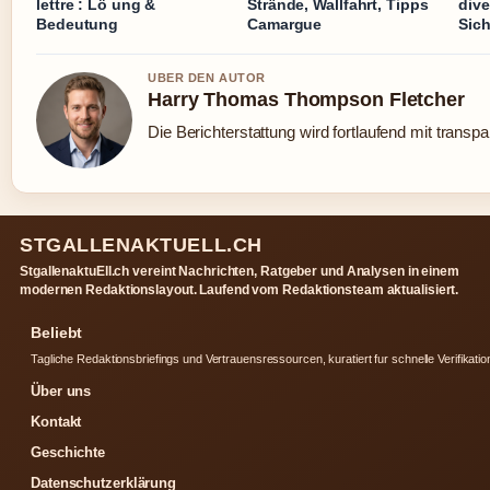
lettre : Lö ung &
Strände, Wallfahrt, Tipps
dive
Bedeutung
Camargue
Sich
UBER DEN AUTOR
Harry Thomas Thompson Fletcher
Die Berichterstattung wird fortlaufend mit transpa
STGALLENAKTUELL.CH
StgallenaktuEll.ch vereint Nachrichten, Ratgeber und Analysen in einem
modernen Redaktionslayout. Laufend vom Redaktionsteam aktualisiert.
Beliebt
Tagliche Redaktionsbriefings und Vertrauensressourcen, kuratiert fur schnelle Verifikatio
Über uns
Kontakt
Geschichte
Datenschutzerklärung