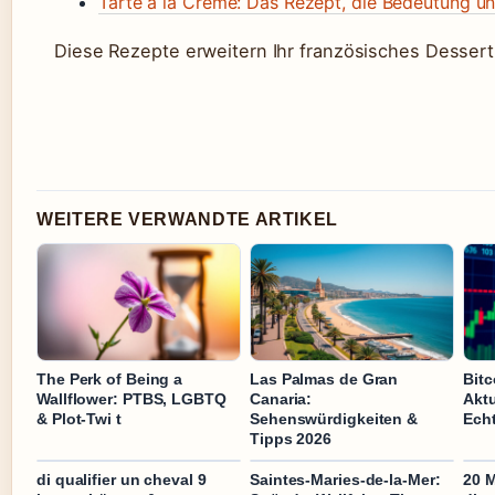
Tarte à la Crème: Das Rezept, die Bedeutung u
Diese Rezepte erweitern Ihr französisches Dessert
WEITERE VERWANDTE ARTIKEL
The Perk of Being a
Las Palmas de Gran
Bitc
Wallflower: PTBS, LGBTQ
Canaria:
Aktu
& Plot-Twi t
Sehenswürdigkeiten &
Echt
Tipps 2026
di qualifier un cheval 9
Saintes-Maries-de-la-Mer:
20 M