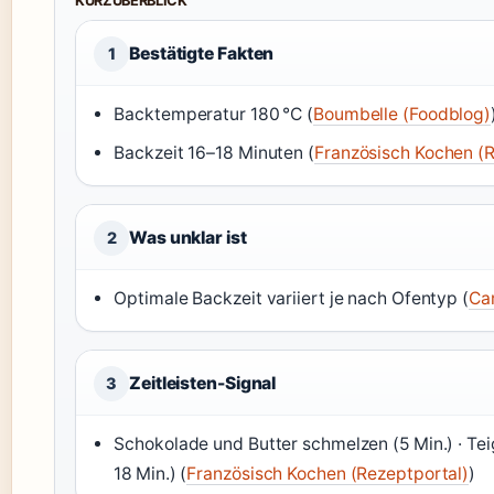
KURZÜBERBLICK
Bestätigte Fakten
1
Backtemperatur 180 °C (
Boumbelle (Foodblog)
Backzeit 16–18 Minuten (
Französisch Kochen (R
Was unklar ist
2
Optimale Backzeit variiert je nach Ofentyp (
Ca
Zeitleisten-Signal
3
Schokolade und Butter schmelzen (5 Min.) · Teig
18 Min.) (
Französisch Kochen (Rezeptportal)
)