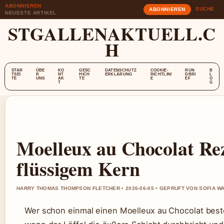
ABONNIEREN
SUCHE
ABONNIEREN
NEUESTE ARTIKEL
STGALLENAKTUELL.C
H
STAR
ÜBE
KO
GESC
DATENSCHUTZ
COOKIE-
RUN
B
TSEI
R
NT
HICH
ERKLÄRUNG
RICHTLINI
DBRI
L
TE
UNS
AK
TE
E
EF
O
T
G
Moelleux au Chocolat Rez
flüssigem Kern
HARRY THOMAS THOMPSON FLETCHER • 2026-06-05 • GEPRUFT VON SOFIA 
Wer schon einmal einen Moelleux au Chocolat bestel