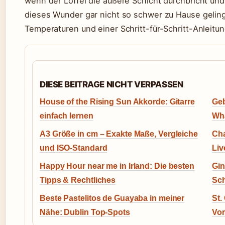
wenn der Löffel die äußere Schicht durchbricht und 
dieses Wunder gar nicht so schwer zu Hause gelingt
Temperaturen und einer Schritt-für-Schritt-Anleitun
DIESE BEITRAGE NICHT VERPASSEN
House of the Rising Sun Akkorde: Gitarre
Geb
einfach lernen
Wha
A3 Größe in cm – Exakte Maße, Vergleiche
Cha
und ISO-Standard
Liv
Happy Hour near me in Irland: Die besten
Gin
Tipps & Rechtliches
Sch
Beste Pastelitos de Guayaba in meiner
St.
Nähe: Dublin Top-Spots
Vo