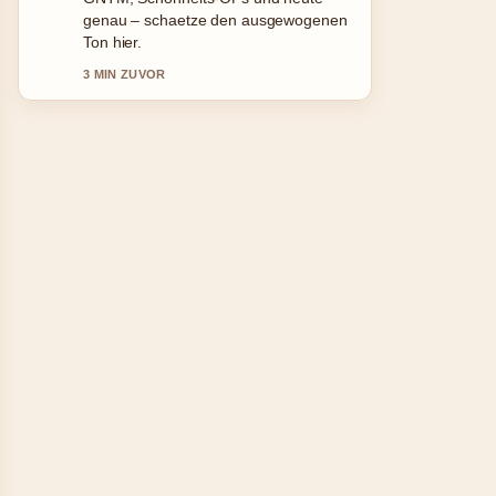
Sehenswürdigkeiten &#038;.... Bitte
haltet diesen Liveticker aktuell.
5 MIN ZUVOR