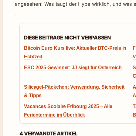
angesehen: Was taugt der Hype wirklich, und was
DIESE BEITRAGE NICHT VERPASSEN
Bitcoin Euro Kurs live: Aktueller BTC-Preis in
F
Echtzeit
V
ESC 2025 Gewinner: JJ siegt für Österreich
S
C
Silicagel-Päckchen: Verwendung, Sicherheit
A
& Tipps
A
Vacances Scolaire Fribourg 2025 – Alle
T
Ferientermine im Überblick
B
4 VERWANDTE ARTIKEL