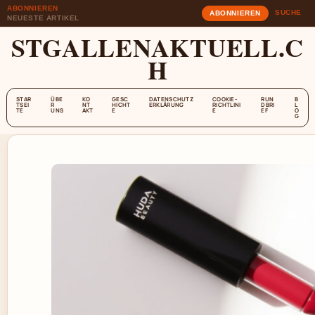
ABONNIEREN
SUCHE
ABONNIEREN
NEUESTE ARTIKEL
STGALLENAKTUELL.C
H
STAR
ÜBE
KO
GESC
DATENSCHUTZ
COOKIE-
RUN
B
TSEI
R
NT
HICHT
ERKLÄRUNG
RICHTLINI
DBRI
L
TE
UNS
AKT
E
E
EF
O
G