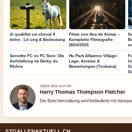
di qualifier un cheval 9
Filme von Ana de Armas –
Sc
lettre : Lö ung & Bedeutung
Komplette Filmografie
B
2024/2025
u
Servette FC vs FC Sion: Die
Hu Park Albatros Village:
Fo
Aufstellung im Derby du
Lage, Anreise &
I
Rhône
Bewertungen (Toskana)
G
S
UBER DEN AUTOR
Harry Thomas Thompson Fletcher
Die Berichterstattung wird fortlaufend mit transpa
STGALLENAKTUELL.CH